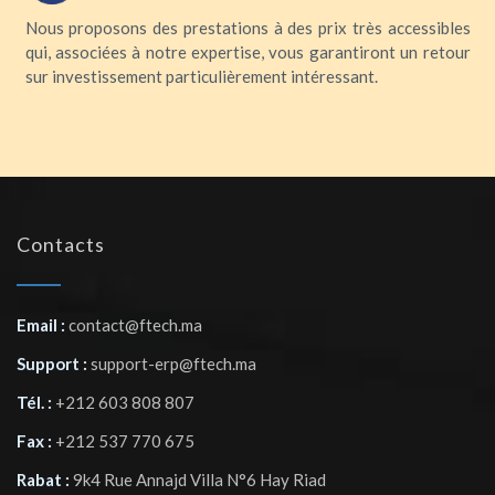
Nous proposons des prestations à des prix très accessibles
qui, associées à notre expertise, vous garantiront un retour
sur investissement particulièrement intéressant.
Contacts
Email :
contact@ftech.ma
Support :
support-erp@ftech.ma
Tél. :
+212 603 808 807
Fax :
+212 537 770 675
Rabat :
9k4 Rue Annajd Villa N°6 Hay Riad